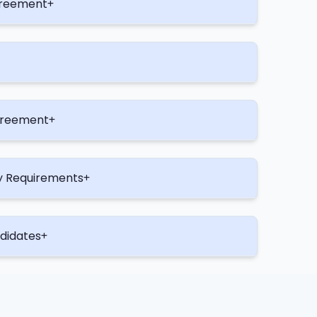
greement
greement
y Requirements
didates